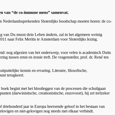
sioen van “de co-immune mens” samenvat.
oen Nederlandssprekenden Sloterdijks boodschap moeten horen: de co-
ing van Du musst dein Leben ändern, zal in het algemeen weinig
011 naar Felix Meritis te Amsterdam voor Sloterdijks lezing.
oemd: nog afgezien van het onderwerp, voor velen is academisch Duits
g tussen ernst en ironie treft. De vragensteller, prof. dr. René ten
itputtelijke kennis en ervaring. Literaire, filosofische,
unt terugkeert.
s boek begint met het blootleggen van de processen die schuilgaan
punten (darwinistische, creationistische, enzovoort), hij zet trefzeker
f driehonderd jaar in Europa heersende geloof in het bestaan van
t gelovigen en niet-gelovigen nog steeds met elkaar verbindt.