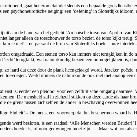
ekortdoend, gaat het erom dat niet slechts een bepaalde godsdienstbelev
 als een psychoneurotische neiging: een ‘oefening’ in Sloterdijks idioom, 
gt hij uit aan de hand van het gedicht ‘Archaïsche torso van Apollo’ van
et langer alleen de toeschouwer de torso beziet, de torso kijkt terug! 
 kun je niet’ – en passant de bron van Sloterdijks boek – pure intertekstu
 worden omgedraaid. Een stenen torso kan immers niet terugkijken in d
ld ‘echt’ terugkijkt, wat natuurkundig bezien een onmogelijkheid is, dan 
 kop, zo hard dat deze door de plank heengejaagd wordt. Jazeker, poëzie
illen toevoegen. Werkt immers de natuurkunde ook niet met analogieën?
sdienst is; eerder een pleidooi voor een zelfkritische omgang daarmee. Ve
ntkennen. De mensheid zal in zichzelf stikken op deze aarde als haar b
e de grens tussen zichzelf en de ander in beschaving overwonnen heeft.
tige Einheit’ – De mens, een voorwerp dat het beschermen waard is. Het 
nde werd besloten, is een raadsel: ‘Alle Menschen werden Brüder!’ Het
broeders hoeder is, of noodgedwongen moet zijn. — Maar wat nou als e