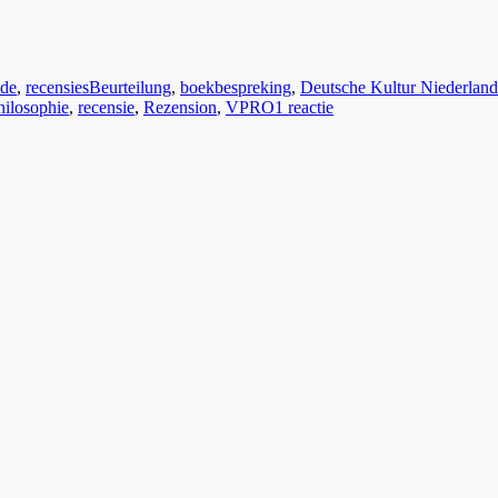
Tags
nde
,
recensies
Beurteilung
,
boekbespreking
,
Deutsche Kultur Niederland
op
hilosophie
,
recensie
,
Rezension
,
VPRO
1 reactie
Peter
Sloterdijk:
de
co-
immune
mens!