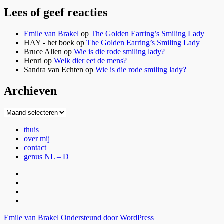
Lees of geef reacties
Emile van Brakel
op
The Golden Earring’s Smiling Lady
HAY - het boek
op
The Golden Earring’s Smiling Lady
Bruce Allen
op
Wie is die rode smiling lady?
Henri
op
Welk dier eet de mens?
Sandra van Echten
op
Wie is die rode smiling lady?
Archieven
Archieven
thuis
over mij
contact
genus NL – D
thuis
over
mij
contact
genus
NL
Emile van Brakel
Ondersteund door WordPress
–