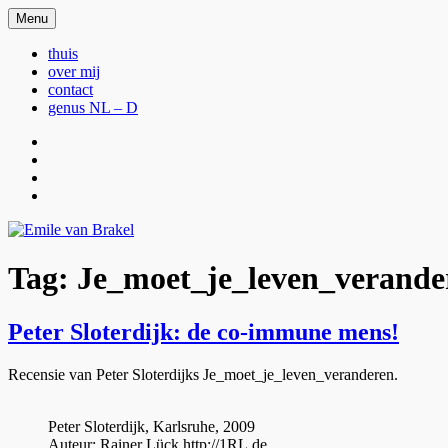
Ga
Menu
Emile van Brakel
webstek Emile van Brakel
naar
de
thuis
inhoud
over mij
contact
genus NL – D
thuis
over
mij
contact
genus
NL
–
D
Tag:
Je_moet_je_leven_verande
Peter Sloterdijk: de co-immune mens!
Recensie van Peter Sloterdijks Je_moet_je_leven_veranderen.
Peter Sloterdijk, Karlsruhe, 2009
Auteur: Rainer Lück http://1RL.de