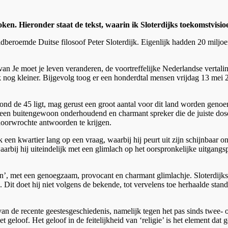
oken. Hieronder staat de tekst, waarin ik Sloterdijks toekomstvi
ldberoemde Duitse filosoof Peter Sloterdijk. Eigenlijk hadden 20 milj
van Je moet je leven veranderen, de voortreffelijke Nederlandse vertal
k nog kleiner. Bijgevolg toog er een honderdtal mensen vrijdag 13 mei 2
 rond de 45 ligt, mag gerust een groot aantal voor dit land worden gen
een buitengewoon onderhoudend en charmant spreker die de juiste doserin
oorwrochte antwoorden te krijgen.
 een kwartier lang op een vraag, waarbij hij peurt uit zijn schijnbaar onu
arbij hij uiteindelijk met een glimlach op het oorspronkelijke uitgangsp
heln’, met een genoegzaam, provocant en charmant glimlachje. Sloterdijk
n. Dit doet hij niet volgens de bekende, tot vervelens toe herhaalde stand
 de recente geestesgeschiedenis, namelijk tegen het pas sinds twee- o
et geloof. Het geloof in de feitelijkheid van ‘religie’ is het element da