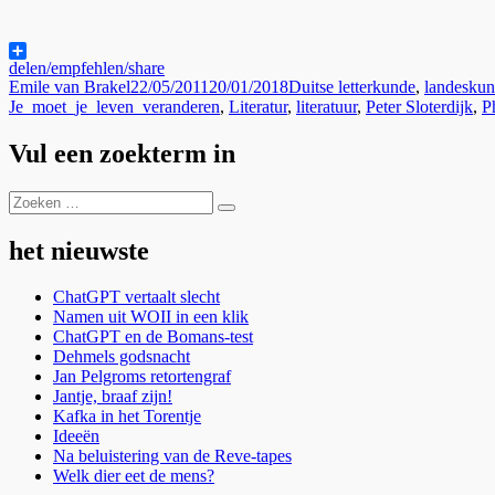
delen/empfehlen/share
Auteur
Geplaatst
Categorieën
Emile van Brakel
22/05/2011
20/01/2018
Duitse letterkunde
,
landesku
op
Je_moet_je_leven_veranderen
,
Literatur
,
literatuur
,
Peter Sloterdijk
,
P
Vul een zoekterm in
Zoeken
Zoeken
naar:
het nieuwste
ChatGPT vertaalt slecht
Namen uit WOII in een klik
ChatGPT en de Bomans-test
Dehmels godsnacht
Jan Pelgroms retortengraf
Jantje, braaf zijn!
Kafka in het Torentje
Ideeën
Na beluistering van de Reve-tapes
Welk dier eet de mens?