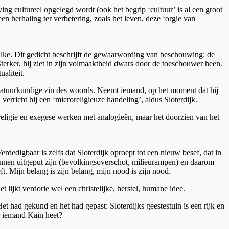
ing cultureel opgelegd wordt (ook het begrip ‘cultuur’ is al een groot
een herhaling ter verbetering, zoals het leven, deze ‘orgie van
 Rilke. Dit gedicht beschrijft de gewaarwording van beschouwing: de
Sterker, hij ziet in zijn volmaaktheid dwars door de toeschouwer heen.
aliteit.
e natuurkundige zin des woords. Neemt iemand, op het moment dat hij
verricht hij een ‘microreligieuze handeling’, aldus Sloterdijk.
, religie en exegese werken met analogieën, maar het doorzien van het
rdedigbaar is zelfs dat Sloterdijk oproept tot een nieuw besef, dat in
ronnen uitgeput zijn (bevolkingsoverschot, milieurampen) en daarom
 Mijn belang is zijn belang, mijn nood is zijn nood.
lijkt verdorie wel een christelijke, herstel, humane idee.
 had gekund en het had gepast: Sloterdijks geestestuin is een rijk en
r iemand Kain heet?