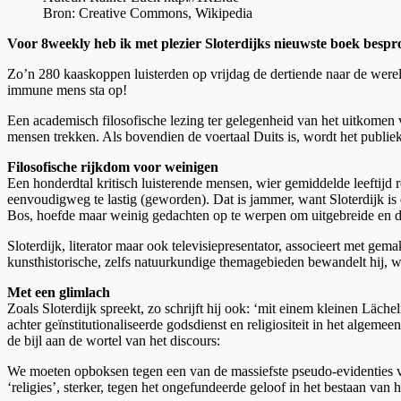
Bron: Creative Commons, Wikipedia
Voor 8weekly heb ik met plezier Sloterdijks nieuwste boek bespr
Zo’n 280 kaaskoppen luisterden op vrijdag de dertiende naar de were
immune mens sta op!
Een academisch filosofische lezing ter gelegenheid van het uitkomen 
mensen trekken. Als bovendien de voertaal Duits is, wordt het publie
Filosofische rijkdom voor weinigen
Een honderdtal kritisch luisterende mensen, wier gemiddelde leeftijd
eenvoudigweg te lastig (geworden). Dat is jammer, want Sloterdijk is 
Bos, hoefde maar weinig gedachten op te werpen om uitgebreide en d
Sloterdijk, literator maar ook televisiepresentator, associeert met gemak
kunsthistorische, zelfs natuurkundige themagebieden bewandelt hij, wa
Met een glimlach
Zoals Sloterdijk spreekt, zo schrijft hij ook: ‘mit einem kleinen Läc
achter geïnstitutionaliseerde godsdienst en religiositeit in het algemee
de bijl aan de wortel van het discours:
We moeten opboksen tegen een van de massiefste pseudo-evidenties van
‘religies’, sterker, tegen het ongefundeerde geloof in het bestaan van h