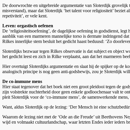
De doorwrochte en uitgebreide argumentatie van Sloterdijk grovelijk t
misverstand), maar dat Sloterdijk ‘het talent voor religiositeit’ beziet
repetiviteit’, er vele kent.
Leven: orgastisch oefenen
De ‘religiositeitsoefening’, de dagelijkse oefening in godsdienst, le
aanblik van een marmeren mannelijke torso is dermate indringend dat ni
Rilkes innerlijke stem besluit het gedicht haast beduusd: ‘Zo doorleven
Sloterdijks bezwaar tegen Rilkes observatie is dat subject en object
het gedicht leest en zich in Rilke verplaatst, aan dat het marmeren bee
Hier overtuigt Sloterdijks argumentatie en slaat hij de spijker op de
analogisch principe is nog geen anti-godsbewijs, zou je Sloterdijk w
De co-immune mens
Hier staat tegenover dat het boek niet een groot pleidooi tegen de god
zijn volstrekte nuchterheid door geen enkele godloochenaar valt te o
pleit Sloterdijk voor de ‘co-immune mens’, de samenwerkende mens, di
Want, aldus Sloterdijk op de lezing: ‘Der Mensch ist eine schutzbedürf
Waarom de lezing niet met de ‘Ode an die Freude’ uit Beethovens Nege
wijd en volmaakt cultuurlandschap, waar letzten Endes ieder ieders 