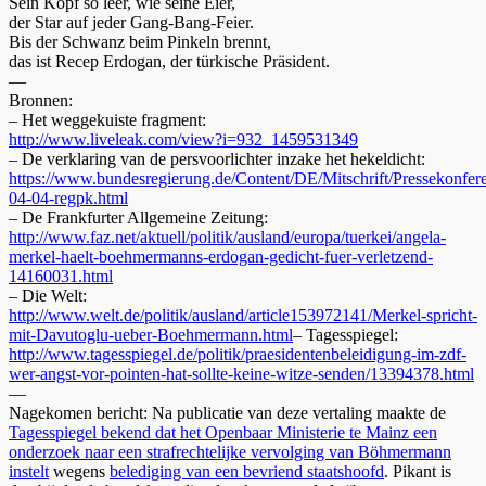
Sein Kopf so leer, wie seine Eier,
der Star auf jeder Gang-Bang-Feier.
Bis der Schwanz beim Pinkeln brennt,
das ist Recep Erdogan, der türkische Präsident.
—
Bronnen:
– Het weggekuiste fragment:
http://www.liveleak.com/view?i=932_1459531349
– De verklaring van de persvoorlichter inzake het hekeldicht:
https://www.bundesregierung.de/Content/DE/Mitschrift/Pressekonfe
04-04-regpk.html
– De Frankfurter Allgemeine Zeitung:
http://www.faz.net/aktuell/politik/ausland/europa/tuerkei/angela-
merkel-haelt-boehmermanns-erdogan-gedicht-fuer-verletzend-
14160031.html
– Die Welt:
http://www.welt.de/politik/ausland/article153972141/Merkel-spricht-
mit-Davutoglu-ueber-Boehmermann.html
– Tagesspiegel:
http://www.tagesspiegel.de/politik/praesidentenbeleidigung-im-zdf-
wer-angst-vor-pointen-hat-sollte-keine-witze-senden/13394378.html
—
Nagekomen bericht: Na publicatie van deze vertaling maakte de
Tagesspiegel bekend dat het Openbaar Ministerie te Mainz een
onderzoek naar een strafrechtelijke vervolging van Böhmermann
instelt
wegens
belediging van een bevriend staatshoofd
. Pikant is