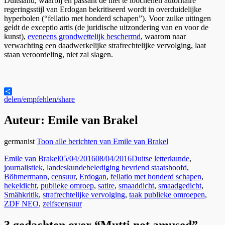
Duitsland, waarbij en passant de niet te loochenen autoritaire
regeringsstijl van Erdogan bekritiseerd wordt in overduidelijke
hyperbolen (“fellatio met honderd schapen”). Voor zulke uitingen
geldt de exceptio artis (de juridische uitzondering van en voor de
kunst),
eveneens grondwettelijk beschermd
, waarom naar
verwachting een daadwerkelijke strafrechtelijke vervolging, laat
staan veroordeling, niet zal slagen.
delen/empfehlen/share
Auteur:
Emile van Brakel
germanist
Toon alle berichten van Emile van Brakel
Auteur
Geplaatst
Categorieën
Emile van Brakel
05/04/2016
08/04/2016
Duitse letterkunde
,
op
Tags
journalistiek
,
landeskunde
belediging bevriend staatshoofd
,
Böhmermann
,
censuur
,
Erdogan
,
fellatio met honderd schapen
,
hekeldicht
,
publieke omroep
,
satire
,
smaaddicht
,
smaadgedicht
,
Smähkritik
,
strafrechtelijke vervolging
,
taak publieke omroepen
,
ZDF NEO
,
zelfscensuur
3 gedachten over “Mutti not amused”