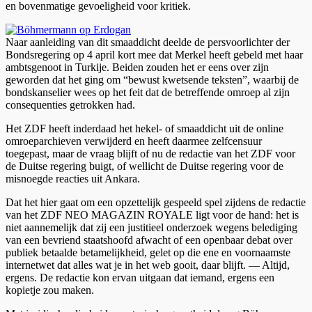
en bovenmatige gevoeligheid voor kritiek.
Naar aanleiding van dit smaaddicht deelde de persvoorlichter der
Bondsregering op 4 april kort mee dat Merkel heeft gebeld met haar
ambtsgenoot in Turkije. Beiden zouden het er eens over zijn
geworden dat het ging om “bewust kwetsende teksten”, waarbij de
bondskanselier wees op het feit dat de betreffende omroep al zijn
consequenties getrokken had.
Het ZDF heeft inderdaad het hekel- of smaaddicht uit de online
omroeparchieven verwijderd en heeft daarmee zelfcensuur
toegepast, maar de vraag blijft of nu de redactie van het ZDF voor
de Duitse regering buigt, of wellicht de Duitse regering voor de
misnoegde reacties uit Ankara.
Dat het hier gaat om een opzettelijk gespeeld spel zijdens de redactie
van het ZDF NEO MAGAZIN ROYALE ligt voor de hand: het is
niet aannemelijk dat zij een justitieel onderzoek wegens belediging
van een bevriend staatshoofd afwacht of een openbaar debat over
publiek betaalde betamelijkheid, gelet op die ene en voornaamste
internetwet dat alles wat je in het web gooit, daar blijft. — Altijd,
ergens. De redactie kon ervan uitgaan dat iemand, ergens een
kopietje zou maken.