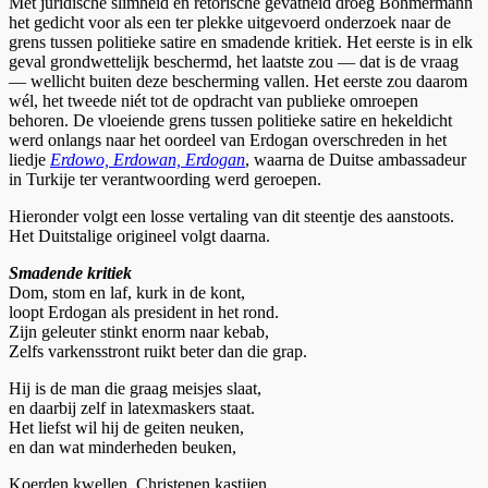
Met juridische slimheid en retorische gevatheid droeg Böhmermann
het gedicht voor als een ter plekke uitgevoerd onderzoek naar de
grens tussen politieke satire en smadende kritiek. Het eerste is in elk
geval grondwettelijk beschermd, het laatste zou — dat is de vraag
— wellicht buiten deze bescherming vallen. Het eerste zou daarom
wél, het tweede niét tot de opdracht van publieke omroepen
behoren. De vloeiende grens tussen politieke satire en hekeldicht
werd onlangs naar het oordeel van Erdogan overschreden in het
liedje
Erdowo, Erdowan, Erdogan
, waarna de Duitse ambassadeur
in Turkije ter verantwoording werd geroepen.
Hieronder volgt een losse vertaling van dit steentje des aanstoots.
Het Duitstalige origineel volgt daarna.
Smadende kritiek
Dom, stom en laf, kurk in de kont,
loopt Erdogan als president in het rond.
Zijn geleuter stinkt enorm naar kebab,
Zelfs varkensstront ruikt beter dan die grap.
Hij is de man die graag meisjes slaat,
en daarbij zelf in latexmaskers staat.
Het liefst wil hij de geiten neuken,
en dan wat minderheden beuken,
Koerden kwellen, Christenen kastijen,