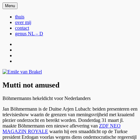
Ga
Menu
Emile van Brakel
webstek Emile van Brakel
naar
de
thuis
inhoud
over mij
contact
genus NL – D
thuis
over
mij
contact
genus
NL
–
D
Mutti not amused
Böhmermanns hekeldicht voor Nederlanders
Jan Böhmermann is de Duitse Arjen Lubach: beiden presenteren een
televisieshow waarin de grenzen van meningsvrijheid met kraaiend
plezier onderzocht en bereikt worden. Donderdag 31 maart jl.
maakte Böhmermann een nieuwe aflevering van
ZDF NEO
MAGAZIN ROYALE
waarin hij een smaaddicht op de Turkse
president Erdogan voorlas wegens diens ondemocratische regeerstijl