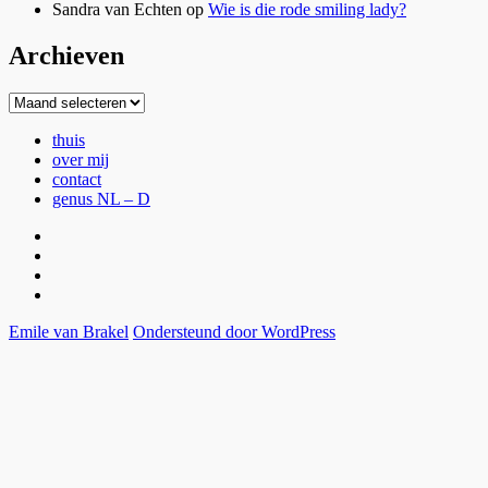
Sandra van Echten
op
Wie is die rode smiling lady?
Archieven
Archieven
thuis
over mij
contact
genus NL – D
thuis
over
mij
contact
genus
NL
Emile van Brakel
Ondersteund door WordPress
–
D