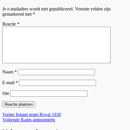
Je e-mailadres wordt niet gepubliceerd.
Vereiste velden zijn
gemarkeerd met
*
Reactie
*
Naam
*
E-mail
*
Site
Bericht
Vorig
Vorige
Instant gram Royal 1930
bericht:
Volgend
Volgende
Kants antinomieën
navigatie
bericht: