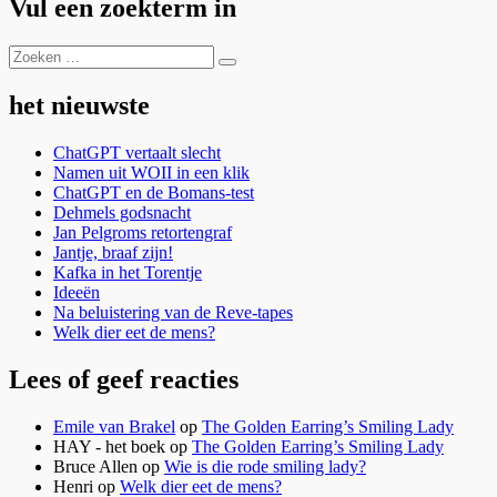
Vul een zoekterm in
Zoeken
Zoeken
naar:
het nieuwste
ChatGPT vertaalt slecht
Namen uit WOII in een klik
ChatGPT en de Bomans-test
Dehmels godsnacht
Jan Pelgroms retortengraf
Jantje, braaf zijn!
Kafka in het Torentje
Ideeën
Na beluistering van de Reve-tapes
Welk dier eet de mens?
Lees of geef reacties
Emile van Brakel
op
The Golden Earring’s Smiling Lady
HAY - het boek
op
The Golden Earring’s Smiling Lady
Bruce Allen
op
Wie is die rode smiling lady?
Henri
op
Welk dier eet de mens?