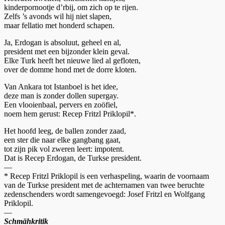
kinderpornootje d’rbij, om zich op te rijen.
Zelfs ’s avonds wil hij niet slapen,
maar fellatio met honderd schapen.
Ja, Erdogan is absoluut, geheel en al,
president met een bijzonder klein geval.
Elke Turk heeft het nieuwe lied al gefloten,
over de domme hond met de dorre kloten.
Van Ankara tot Istanboel is het idee,
deze man is zonder dollen supergay.
Een vlooienbaal, pervers en zoöfiel,
noem hem gerust: Recep Fritzl Priklopil*.
Het hoofd leeg, de ballen zonder zaad,
een ster die naar elke gangbang gaat,
tot zijn pik vol zweren leert: impotent.
Dat is Recep Erdogan, de Turkse president.
—
* Recep Fritzl Priklopil is een verhaspeling, waarin de voornaam
van de Turkse president met de achternamen van twee beruchte
zedenschenders wordt samengevoegd: Josef Fritzl en Wolfgang
Priklopil.
—
Schmähkritik