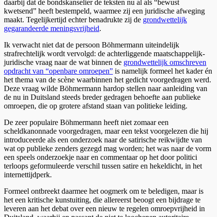
daarbij dat de bondskanselier de teksten nu al als “bewust
kwetsend” heeft bestempeld, waarmee zij een juridische afweging
maakt. Tegelijkertijd echter benadrukte zij de
grondwettelijk
gegarandeerde meningsvrijheid
.
Ik verwacht niet dat de persoon Böhmermann uiteindelijk
strafrechtelijk wordt vervolgd: de achterliggende maatschappelijk-
juridische vraag naar de wat binnen de
grondwettelijk omschreven
opdracht van “openbare omroepen”
is namelijk formeel het kader én
het thema van de scène waarbinnen het gedicht voorgedragen werd.
Deze vraag wilde Böhmermann hardop stellen naar aanleiding van
de nu in Duitsland steeds breder gedragen behoefte aan publieke
omroepen, die op grotere afstand staan van politieke leiding.
De zeer populaire Böhmermann heeft niet zomaar een
scheldkanonnade voorgedragen, maar een tekst voorgelezen die hij
introduceerde als een onderzoek naar de satirische reikwijdte van
wat op publieke zenders gezegd mag worden; het was naar de vorm
een speels onderzoekje naar en commentaar op het door politici
terloops geformuleerde verschil tussen satire en hekeldicht, in het
internettijdperk.
Formeel ontbreekt daarmee het oogmerk om te beledigen, maar is
het een kritische kunstuiting, die allereerst beoogt een bijdrage te
leveren aan het debat over een nieuw te regelen omroepvrijheid in