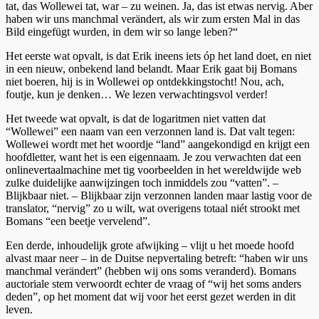
tat, das Wollewei tat, war – zu weinen. Ja, das ist etwas nervig. Aber
haben wir uns manchmal verändert, als wir zum ersten Mal in das
Bild eingefügt wurden, in dem wir so lange leben?“
Het eerste wat opvalt, is dat Erik ineens iets óp het land doet, en niet
in een nieuw, onbekend land belandt. Maar Erik gaat bij Bomans
niet boeren, hij is in Wollewei op ontdekkingstocht! Nou, ach,
foutje, kun je denken… We lezen verwachtingsvol verder!
Het tweede wat opvalt, is dat de logaritmen niet vatten dat
“Wollewei” een naam van een verzonnen land is. Dat valt tegen:
Wollewei wordt met het woordje “land” aangekondigd en krijgt een
hoofdletter, want het is een eigennaam. Je zou verwachten dat een
onlinevertaalmachine met tig voorbeelden in het wereldwijde web
zulke duidelijke aanwijzingen toch inmiddels zou “vatten”. –
Blijkbaar niet. – Blijkbaar zijn verzonnen landen maar lastig voor de
translator, “nervig” zo u wilt, wat overigens totaal niét strookt met
Bomans “een beetje vervelend”.
Een derde, inhoudelijk grote afwijking – vlijt u het moede hoofd
alvast maar neer – in de Duitse nepvertaling betreft: “haben wir uns
manchmal verändert” (hebben wij ons soms veranderd). Bomans
auctoriale stem verwoordt echter de vraag of “wij het soms anders
deden”, op het moment dat wij voor het eerst gezet werden in dit
leven.