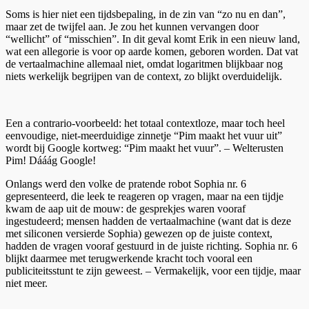
Soms is hier niet een tijdsbepaling, in de zin van “zo nu en dan”,
maar zet de twijfel aan. Je zou het kunnen vervangen door
“wellicht” of “misschien”. In dit geval komt Erik in een nieuw land,
wat een allegorie is voor op aarde komen, geboren worden. Dat vat
de vertaalmachine allemaal niet, omdat logaritmen blijkbaar nog
niets werkelijk begrijpen van de context, zo blijkt overduidelijk.
Een a contrario-voorbeeld: het totaal contextloze, maar toch heel
eenvoudige, niet-meerduidige zinnetje “Pim maakt het vuur uit”
wordt bij Google kortweg: “Pim maakt het vuur”. – Welterusten
Pim! Dááág Google!
Onlangs werd den volke de pratende robot Sophia nr. 6
gepresenteerd, die leek te reageren op vragen, maar na een tijdje
kwam de aap uit de mouw: de gesprekjes waren vooraf
ingestudeerd; mensen hadden de vertaalmachine (want dat is deze
met siliconen versierde Sophia) gewezen op de juiste context,
hadden de vragen vooraf gestuurd in de juiste richting. Sophia nr. 6
blijkt daarmee met terugwerkende kracht toch vooral een
publiciteitsstunt te zijn geweest. – Vermakelijk, voor een tijdje, maar
niet meer.