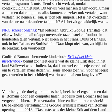
vertaalprogramma’s ontstellend slecht werk af, omdat
contextduiding niet lukt. Dit terwijl veel mensen tegenwoordig maar
aannemen dat computers alles kunnen, en zeker ook vertalen, want
vertalen, zo nemen zij aan, is toch iets simpels. Het is het overzetten
van de ene naar de andere taal, toch? Als het zó gemakkelijk was…
NRC schreef onlangs
: “En iedereen gebruikt Google Translate, dat
elke website, e-mail of appconversatie razendsnel en foutloos in
honderden talen vertaalt. Niet alleen in het Frans, Duits of Engels,
ook in het Tataars en Sorbisch.” – Daar klopt niets van, zo blijkt in
de praktijk. Een voorbeeld!
Godfried Bomans’ beroemde kinderboek
Erik of het klein
insectenboek
begint zo: “Het eerste wat de kleine Erik deed in het
land Wollewei was – huilen. Ja, dat is nu wel een beetje vervelend
om te vertellen; maar deden wij soms anders toen wij voor het eerst
gezet werden in het schilderij waarin we nu al zoo lang leven?”
Voor het goede doel ga ik nu iets heel, heel, heeel ergs doen en dat
is: Bomans door een computer halen. Hopelijk zou Bomans het mij
vergeven hebben. – Een vertaalmachine en literatuur; een vloek! –
De bekendste vertaalmachine Google Translate maakt van Bomans
opening anno 2018: “Das erste, was der kleine Erik auf dem Land