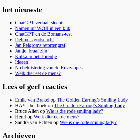
naar:
het nieuwste
ChatGPT vertaalt slecht
Namen uit WOII in een klik
ChatGPT en de Bomans-test
Dehmels godsnacht
Jan Pelgroms retortengraf
Jantje, braaf zijn!
Kafka in het Torentje
Ideeën
Na beluistering van de Reve-tapes
Welk dier eet de mens?
Lees of geef reacties
Emile van Brakel
op
The Golden Earring’s Smiling Lady
HAY - het boek
op
The Golden Earring’s Smiling Lady
Bruce Allen
op
Wie is die rode smiling lady?
Henri
op
Welk dier eet de mens?
Sandra van Echten
op
Wie is die rode smiling lady?
Archieven