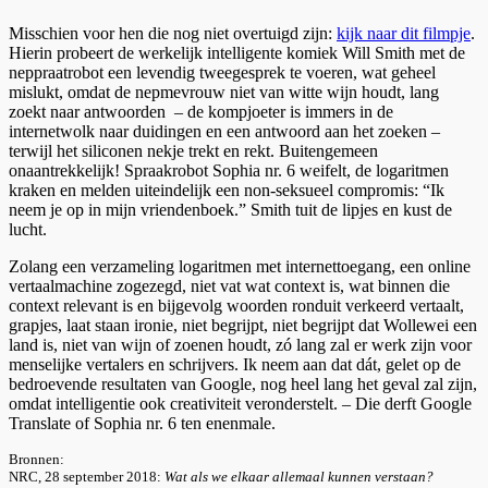
Misschien voor hen die nog niet overtuigd zijn:
kijk naar dit filmpje
.
Hierin probeert de werkelijk intelligente komiek Will Smith met de
neppraatrobot een levendig tweegesprek te voeren, wat geheel
mislukt, omdat de nepmevrouw niet van witte wijn houdt, lang
zoekt naar antwoorden – de kompjoeter is immers in de
internetwolk naar duidingen en een antwoord aan het zoeken –
terwijl het siliconen nekje trekt en rekt. Buitengemeen
onaantrekkelijk! Spraakrobot Sophia nr. 6 weifelt, de logaritmen
kraken en melden uiteindelijk een non-seksueel compromis: “Ik
neem je op in mijn vriendenboek.” Smith tuit de lipjes en kust de
lucht.
Zolang een verzameling logaritmen met internettoegang, een online
vertaalmachine zogezegd, niet vat wat context is, wat binnen die
context relevant is en bijgevolg woorden ronduit verkeerd vertaalt,
grapjes, laat staan ironie, niet begrijpt, niet begrijpt dat Wollewei een
land is, niet van wijn of zoenen houdt, zó lang zal er werk zijn voor
menselijke vertalers en schrijvers. Ik neem aan dat dát, gelet op de
bedroevende resultaten van Google, nog heel lang het geval zal zijn,
omdat intelligentie ook creativiteit veronderstelt. – Die derft Google
Translate of Sophia nr. 6 ten enenmale.
Bronnen:
NRC, 28 september 2018:
Wat als we elkaar allemaal kunnen verstaan?