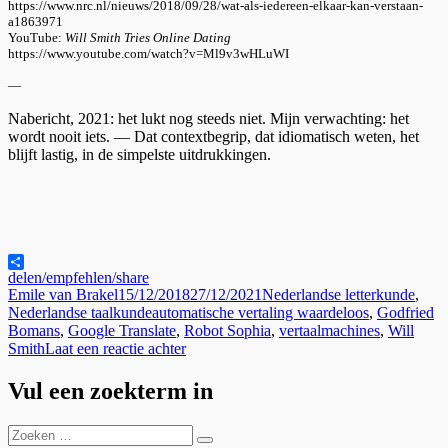
https://www.nrc.nl/nieuws/2018/09/28/wat-als-iedereen-elkaar-kan-verstaan-
a1863971
YouTube:
Will Smith Tries Online Dating
https://www.youtube.com/watch?v=Ml9v3wHLuWI
—
Nabericht, 2021: het lukt nog steeds niet. Mijn verwachting: het
wordt nooit iets. — Dat contextbegrip, dat idiomatisch weten, het
blijft lastig, in de simpelste uitdrukkingen.
delen/empfehlen/share
Auteur
Geplaatst
Categorieën
Emile van Brakel
15/12/2018
27/12/2021
Nederlandse letterkunde
,
op
Tags
Nederlandse taalkunde
automatische vertaling waardeloos
,
Godfried
Bomans
,
Google Translate
,
Robot Sophia
,
vertaalmachines
,
Will
op
Smith
Laat een reactie achter
Computers
kunnen
Vul een zoekterm in
niet
vertalen
Zoeken
Zoeken