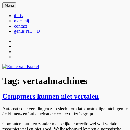
Ga
Menu
Emile van Brakel
webstek Emile van Brakel
naar
de
thuis
inhoud
over mij
contact
genus NL – D
thuis
over
mij
contact
genus
NL
–
D
Tag:
vertaalmachines
Computers kunnen niet vertalen
Automatische vertalingen zijn slecht, omdat kunstmatige intelligentie
de binnen- en buitentekstuele context niet begrijpt.
Computers kunnen zonder menselijke correctie wel wat vertalen,
maar niet veel en niet goed. Welbeschouwd leveren automatische